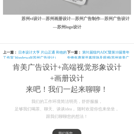
苏州vi设计—苏州画册设计—苏州广告制作—苏州广告设计
—苏州logo设计
上一篇：
日本设计大亨 片山正通 和他的
下一篇：
第91届纽约ADC暨第10届青年
工作室 Wonderwall(苏州广告设计）
先锋年赛展开幕现场及观感(苏州肯美广
告）
肯美广告设计+高端视觉形象设计
+画册设计
来吧！我们一起来聊聊！
我们的工作环境简洁明亮，舒舒服服，
足够我们喝茶、聊天、谈谈idea， 随时欢迎你也来坐坐，
跟我们聊聊您的想法！
我们等您...