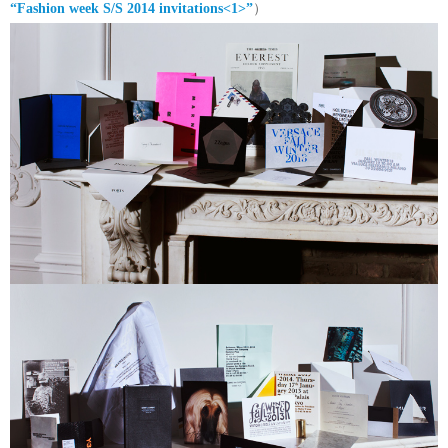
“Fashion week S/S 2014 invitations<1>”
）