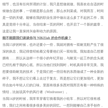
细节，也没有任何所谓的计划，我只是想做就做。我喜欢在合适的时
候做合适的事，一切都是那么自然，那么水到渠成。对我而言，时间
是一切的关键。能够在我的职业生涯中做出这么多了不起的工作，我
真是觉得十分幸运。当你结束一页的同时，也开启了一个新的篇章，
这是让我一直保持兴奋和动力的原因。
能不能跟我们谈谈你与 NIKElab 的合作机缘？
当我13岁的时候，也许还要小一些，我就对拥有一双耐克鞋产生了很
深的执念，我记得曾经粘着父母要他们买一双给我。我知道自己想要
拥有……所以从这样一个很小的年纪开始，与耐克一起工作的念头就
已经扎根于我的心底。所以当他们找到我时，时机真得非常完美。我
想要借助耐克的技术，于是我们把一些旧有的东西做成了一种全新的
样子。我不想让它们看上去过于复古。而是想让它们更加现代，更加
符合如今年轻人们的口味。里面有很多东西对我而言有着一种特殊的
情结，比如说其中的风行者（Windrunner）。
当我14岁的时候，我常常穿着它骑着我的小轮车，所以对它很有感
情，我们之间有着很多很多美好的回忆。一想到能够自己亲手创作，