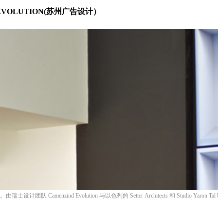
ND EVOLUTION(苏州广告设计）
amenzind Evolution 与以色列的 Setter Architects 和 Studio Yaro