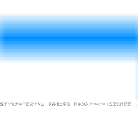
3年毕业于耶鲁大学平面设计专业，获得硕士学位，同年加入 Pentagram（五星设计联盟），担任 Mi